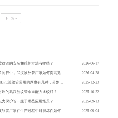
筑和装饰领域,因为尼龙波纹管具有耐腐蚀,抗冲击,耐老化,强
地继电器管道,电话管道,馈线管道,配线管道和专用长途通信管
下一篇 »
优异的...
波纹管的安装和维护方法有哪些？
2026-06-17
在众多同行中，武汉波纹管厂家如何提高竞争力？
2026-04-28
武汉HDPE波纹管常用的厚度有几种，分别用在什么场景上？
2025-12-23
材质的武汉波纹管承重能力比较好？
2025-10-22
电力保护管一般于哪些应用场景？
2025-09-13
武汉波纹管厂家在生产过程中对损坏件如何处理的？
2025-09-04