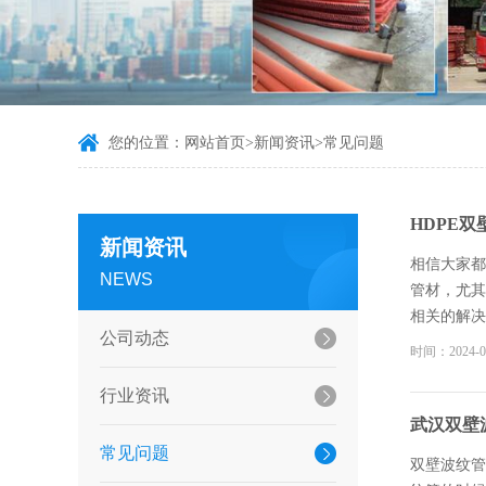
您的位置：
网站首页
>
新闻资讯
>
常见问题
HDPE
新闻资讯
相信大家都
NEWS
管材，尤其
相关的解决
公司动态
下时，可以
时间：2024-0
粘贴的圆形
行业资讯
才能还土。
达波纹管厂
武汉双壁
价格实惠,
常见问题
双壁波纹管