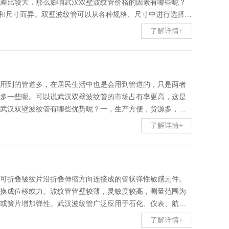
差比较大，那么影响武汉双壁波纹管价格的因素有哪些呢？
格和尺寸而异。双壁波纹管可以从各种规格、尺寸中进行选择，
个的双壁波纹管价格肯定是不便宜的，如果客户购买的数量越
了解详情+
壁波纹管网上买更便宜。双壁波纹管不管是在实体店还是在网
是是直销的实体店，它门店所花的费用也会相应算到双壁波
么双壁波纹管的价格会相对便宜很多，尤其是在一些特殊的
双壁波纹管的时候还是要货比三家，这...
用到的管道多，在居民生活中也是会用到管道的，只是两者
多一些呢。可以说武汉双壁波纹管的市场占有率更高，这是
武汉双壁波纹管有哪些优势呢？一，生产方便，货源多，不
过程中也是很容易操作。三，我们的施工的时间是有限制
了解详情+
己的工程，这是不明智的，大家选择双壁波纹管后施工比较
一定的曲饶度，要不就到去挖掘土地，所以我们优良的管道
上是可以使用的。武汉鑫万通达波纹管厂家是一家专业生产
绕管等多种型号管材,质量可靠,价格实...
可折叠皱纹片沿折叠伸缩方向连接成的管状弹性敏感元件。
换成位移或力。波纹管管壁较薄，灵敏度较高，测量范围为
或簧片增加弹性。武汉波纹管广泛应用于石化、仪表、航
说说武汉波纹管在各个领域中的应用。一，武汉波纹管主要
了解详情+
燃波纹管,汽车通风管道,冷藏运输车用滴管,汽车梁管,汽车刹