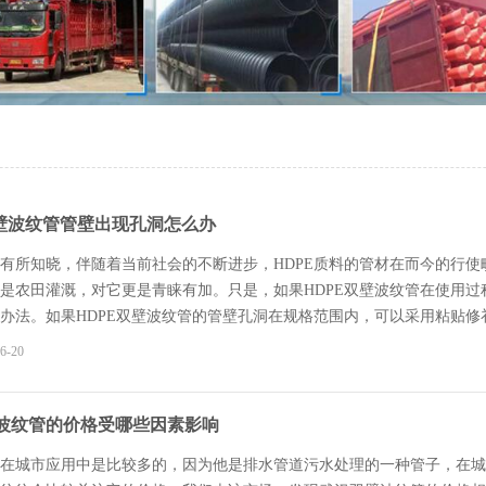
双壁波纹管管壁出现孔洞怎么办
有所知晓，伴随着当前社会的不断进步，HDPE质料的管材在而今的行使
是农田灌溉，对它更是青睐有加。只是，如果HDPE双壁波纹管在使用
办法。如果HDPE双壁波纹管的管壁孔洞在规格范围内，可以采用粘贴修补
以聚氯乙烯塑料粘结溶剂在HDPE双壁波纹管外部粘贴直径在100㎜以下的
6-20
板的直径为孔洞至大直径加100㎜。HDPE双壁波纹管的孔洞在20㎜以
如果HDPE双壁波纹管管壁孔洞在20㎜以上，工人修补时需要对管底的
家是一家专业生产武汉波纹管的厂家,产品主要包括武汉波纹管,武汉双壁波纹
波纹管的价格受哪些因素影响
是值得您信赖的武汉波纹管厂家。如果您有相关的产...
在城市应用中是比较多的，因为他是排水管道污水处理的一种管子，在城