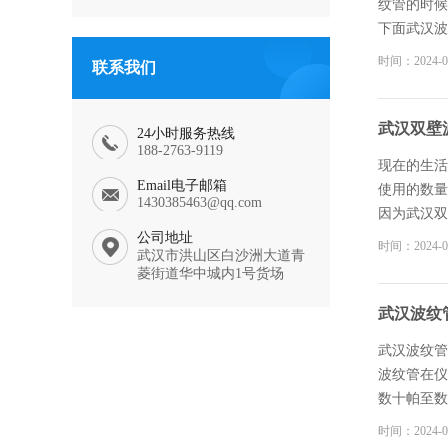
纹管的时候
下面武汉波
以满足各种
时间：2024-0
联系我们
多，厂家给
络上都可以
纹管价格中
武汉双壁
24小时服务热线
节日，电商
188-2763-9119
现在的生活
Email电子邮箱
使用的数量
1430385463@qq.com
因为武汉双
公司地址
用等待产品
时间：2024-0
武汉市洪山区白沙洲大道青
的，不能说
菱街道华中城内1号货场
方便，然后
为什么要去
武汉波纹
武汉波纹管
武汉波纹管
波纹管在仪
数十帕至数
天、化工、
时间：2024-0
用于汽车零