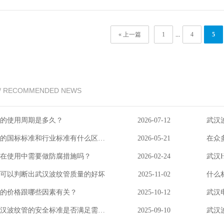
套管,汽车油管,机枪管等各类型汽车波纹管,空调滴管.二，武汉波纹管在建
曲,施工方便等特点:可广泛应用于户外通信电缆和光缆保护管系统,包括本
« 上一篇
1
...
4
5
汉波纹管广泛用于各种电气,机械和机床,因为它们在各种机械制造行业中具有
/ RECOMMENDED NEWS
的使用周期是多久？
2026-07-12
武汉
武汉波纹管的国标标准和行业标准有什么区别？
2026-05-21
在使用中需要做防腐措施吗？
2026-02-24
可以判断出武汉波纹管质量的好坏
2025-11-02
什么
的价格跟哪些因素有关？
2025-10-12
武汉
如何评估武汉波纹管的安全标准是否满足需求？
2025-09-10