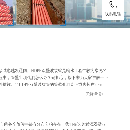
联系电话
畛域也越发辽阔。HDPE双壁波纹管是输水工程中较为常见的
过程中，管壁出现孔洞怎么办？别担心，接下来为大家讲解一下
措施。当HDPE双壁波纹管的管壁孔洞直径或边长在20㎜以
与管材同样材质的圆形板。如果孔洞在20--100㎜范围内，则
了解详情+
下时，粘贴完成后，还需要使用土工布包缠固定，固化24小时后
挖空部位按照支承角的要求，用粗砂进行回填密实。武汉鑫万通
管,武汉PE波纹管,HDPE缠绕管等多种型号管材,质量可靠,
市的各个角落中都有分布它的存在，我们在选购武汉双壁波