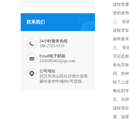
波纹管通
管的使用
联系我们
二、 安
波纹管安
曲率要求
24小时服务热线
188-2763-9119
三、 管
Email电子邮箱
无论是新
1430385463@qq.com
老化导致
公司地址
四、多种
武汉市洪山区白沙洲大道青
菱街道华中城内1号货场
除了上述
氧化剂等
五、合理
波纹管在
度、温度