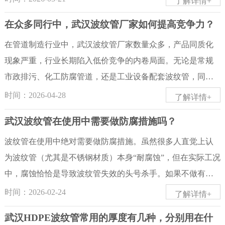
了解详情+
碱地、热缩带简易连接的钢带波纹管，实际寿命 20-30 年；重
定运行的首要前提。在安装作业启动前，必须对到场的波纹
武汉波纹管工程采购、管材检测、竣工验收必须分清二者边
在众多同行中，武汉波纹管厂家如何提高竞争力？
度损耗场景：回填含碎石刺...
管逐根进行外观质量检查，确认型号规格与设计文件相符，
界。二者在制定主体、法律层级与适用范围存在根本区别。
管体表面无磕碰划伤、裂纹凹陷等机械损伤，对于有压力等
国家标准（GB/GB/T）由国家标准化管理委员会统一组织编
在管道制造行业中，武汉波纹管厂家数量众多，产品同质化
级和材质证明文件要求的工程，还应核验产品质量证明书的
制发布，覆盖全国全行业，分为强制国标 GB 与推荐国标 GB/
现象严重，行业长期陷入低价竞争的内卷局面。无论是常规
完整性与合规性。进入安装工序后，须严格遵守一条不可逾
T，强制国标是所有管材生产、施工必须遵守的法定底线，任
市政排污、化工防腐管道，还是工业设备配套波纹管，同行
越的操作红线——严禁采用拉伸、压缩或扭转波纹管的方式
何行业标准都不能低于其技术要求；像 GB/T 19472.1 双壁波
之间产品款式、工艺、定价高度重合，单纯依靠产能扩张与
时间：2026-04-28
了解详情+
强行补偿管道安装尺寸偏差，否则将严重破坏波纹管内部应
纹管国标，给排水、市政、环保工程全部通用。行业标准（C
低价走量，只会不断压缩企业利润空间，难以实现长久稳定
武汉波纹管在使用中需要做防腐措施吗？
力分布，大幅缩短其疲劳寿命。在连接作业环节，焊接施工
J/T、JG、JT 等）由住建、交通、建工等单一行业主管部门制
发展。对于武汉波纹管厂家而言，想要在激烈的行业竞争中
时应使用湿石棉等耐高温材料对波纹管本体进行有效遮蔽防
定，仅在本行业全国范围内生效，且**仅在无对应国标时才
脱颖而出，摆脱价格战束缚，就必须从产品研发、生产制
波纹管在使用中绝对需要做防腐措施。虽然很多人直觉上认
护，防止...
设立**，属于补充标准，例如钢带增强波纹管无独立国标，
造、品质管控、服务体系、市场布局、品牌建设、供应链管
为波纹管（尤其是不锈钢材质）本身“耐腐蚀”，但在实际工况
才执行城建行标 CJ/T 225；一旦出台对应国标，同类旧行业
理等多个维度全面升级，构建差异化竞争优势，以综合实力
中，腐蚀恰恰是导致波纹管失效的头号杀手。如果不做有效
标准自动废止，法律效力低于国家标准。二者内容定位、技
站稳市场、留住客户、扩大份额。一、聚焦产品升级迭代，
的防腐处理，武汉波纹管很可能在短时间内就发生泄漏或断
时间：2026-02-24
了解详情+
术侧重点与管控对象差异明显。国家标准侧重通用基础指
打造差异化竞争优势同质化是波纹管行业竞争的最大痛点，
裂。针对不同的使用环境，最基础也最常用的防腐手段是涂
武汉HDPE波纹管常用的厚度有几种，分别用在什
标，统一全行业最低技术门槛，只规定通用材质、基础力学
多数厂家集中生产普通通用款波纹管，市场门槛低、利润微
层隔离法。通过在波纹管表面涂覆氟碳涂料、环氧涂层或高