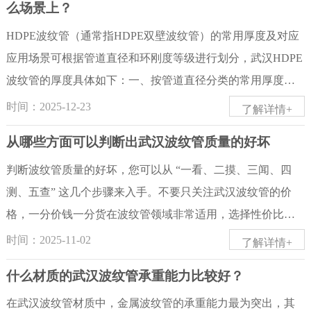
么场景上？
性能、...
薄。厂家需要打破传统生产思维，推动产品结构升级，告别
分子聚合物，可以为金属基体穿上一层“防护服”，有效隔绝外
HDPE波纹管（通常指HDPE双壁波纹管）的常用厚度及对应
低端产品内卷。一方面，依托技术研发优化产品材质与结构
界环境中的氯离子、酸碱性物质或潮湿土壤的侵蚀。对于埋
应用场景可根据管道直径和环刚度等级进行划分，武汉HDPE
工艺，升级不锈钢合金、耐腐蚀特种材料，改良管壁结构、
地敷设或在强腐蚀环境中使用的波纹管，这层保护至关重
波纹管的厚度具体如下：一、按管道直径分类的常用厚度及
抗压强度、耐温性能，适配化工、新能源、轨道交通、高端
要。从根源上解决问题，还需要考虑消除内应力。波纹管在
场景HDPE双壁波纹管分为大外径系列和小外径系列，其壁厚
市政等不同特殊工况；另一方面，深耕定制化服务能力，根
制造和加工过程中会残留大量拉伸应力，这是导致应力腐蚀
时间：2025-12-23
了解详情+
范围如下：1.大外径系列：常用厚度：6mm至8mm典型场景：
据客户实际使用场景、安装环境、工程标准，提供尺寸定
的必要条件之一。通过固溶处理或退火处理等热处理工艺，
从哪些方面可以判断出武汉波纹管质量的好坏
DN400管道：壁厚约6mm，适用于市政道路排水、农田灌溉
制、参数定制、功能定制的专属波纹管产品。同时主动申请
可以显著降低材料内部的残余应力，从而釜底抽薪，极大提
等中等压力场景。DN500管道：壁厚约8mm，用于高速公路
判断波纹管质量的好坏，您可以从 “一看、二摸、三闻、四
结构专利、工艺专...
升波纹管抗应力腐蚀开裂的能力。对于埋地或水下使用的波
排水、铁路沿线排水等对承载能力要求较高的工程。2.小外径
测、五查” 这几个步骤来入手。不要只关注武汉波纹管的价
纹管，还可以采用电化学保护。通过牺牲阳极或外加电流的
系列：常用厚度：26mm至30mm典型场景：DN400管道：壁
格，一分价钱一分货在波纹管领域非常适用，选择性价比高
方式，使波纹管整体成为阴极，从而抑制电化学腐蚀的发
厚约26mm，适用于地下排水、渗水管道等需要高环刚度的场
的产品，才能确保工程质量和长期使用的安全可靠。一、 看
生。如果工况环境腐蚀性极强且无法改变，直接优化选材是
时间：2025-11-02
了解详情+
景。DN500管道：壁厚约30mm，用于机场跑道排水、大型工
外观与结构1.颜色与光泽：高质量：原料纯净的波纹管（如H
更彻底的解决办法，例如将普通304/316不锈钢更换为更耐氯
什么材质的武汉波纹管承重能力比较好？
业园区排污等高压系统。二、按环刚度等级分类的常用厚度
DPE）颜色均匀，呈原生料本身的颜色（通常为黑色，也有
离子的双相不锈钢或铁素体不锈钢。总而言之，波纹管的防...
及场景根据国家标准（如GB/T 19472.1-2004），HDPE双壁波
其他颜色），表面有自然的光泽感。低质量：颜色发灰、发
在武汉波纹管材质中，金属波纹管的承重能力最为突出，其