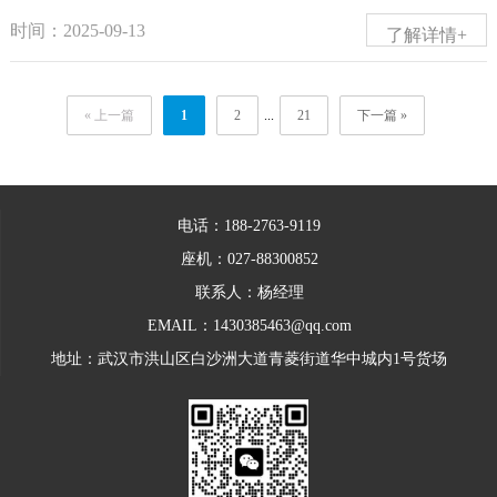
PE钢带波纹管则广泛用于铁路、高速公路渗排水及工业排污
合。4.金属波纹管（如不锈钢、碳钢）：用于要求高耐压、耐
挤压，同时起到绝缘和防火的作用。以下是其典型的应用场
时间：2025-09-13
了解详情+
水管。选择时需综合承重需求、环境腐蚀性及成本预算。武
高温的场合，如补偿器、汽车排气系统，价格远高于塑料波
景：一、城市电网与输配电系统在电力输配网络中，电力保
汉鑫万通达波纹管厂家是一家专业的武汉波纹管厂家,主营武
纹管。5.材质新料与回料：使用全新料生产的波纹管性能稳
护管常用于埋地或架空电缆的敷设。例如，在城市道路、绿
« 上一篇
1
2
...
21
下一篇 »
汉双壁波纹管,武汉HDPE波...
定，价格高；掺入回收料（回料）的波纹管成本低，价格便
化带或桥梁隧道中，电缆常被铺设于地下管道内，保护管能
宜，但强度和耐久性会大打折扣。二、环刚度（SN）这是衡
有效防止土壤压力、地下水侵蚀、虫蚁啃咬以及施工误挖造
量波纹管抗外压能力的核心指标，直接关系到埋地深度和地
成的损坏，确保电网长期稳定运行。高压输电线路的地下化
电话：188-2763-9119
面荷载。常见等级：SN4， SN8， SN12.5， SN16等。环刚度
工程更是依赖高强度保护管（如MPP、CPVC管）来保障绝缘
座机：027-88300852
越高，管材越厚，用料越多，价格越贵。 例如，SN8的价格
安全和物理防护。二、建筑工程与室内布线在住宅、商业楼
联系人：杨经理
会明显高于SN4。三、规格尺寸1.管径（DN）：直径越大
宇和工业厂房中，电力保护管被广泛用于墙内暗敷、吊顶内
EMAIL：1430385463@qq.com
（如DN80...
布线或地板下电缆通道。它不仅能规范电缆走向、避免杂
地址：武汉市洪山区白沙洲大道青菱街道华中城内1号货场
乱，还能防火阻燃（如采用阻燃PVC管），减少因短路引发
的火灾风险。在潮湿环境（如地下室、卫生间）或腐蚀性场
所（化工厂），保护管能隔绝水汽和化学物质，延长电缆寿
命。三、交通基础设施在高速公路、铁路、机场、港口等交