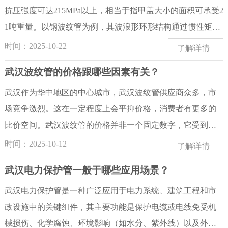
纹管按环刚度分为SN2、SN4、SN8三个等级，其壁厚与承载
暗、不均匀，或有过多的杂色斑点。这通常意味着使用了大
抗压强度可达215MPa以上，相当于指甲盖大小的面积可承受2
能力直接相关：1.SN2级：壁厚-较薄（具体数值因直径而异，
量回收料、再生料或杂质。2.管壁与波纹：高质量：管壁厚度
1吨重量。以钢波纹管为例，其波浪形环形结构通过惯性矩提
但低于SN4和SN8）场景：低压力、低承载要求场合，如道路
均匀，波纹形状规整、清晰、饱满，波峰与波谷过渡平滑。
升、应力分散和环向支撑三大机制实现高承重：波纹结构使
时间：2025-10-22
了解详情+
排水、农田灌溉、临时排水工程等。适用于对成本敏感且对
内外壁光滑，无气泡、无裂纹、无明显的划痕或凹陷。低质
管壁截面抗弯能力提升3-5倍，外力冲击时波纹像弹簧般伸缩
武汉波纹管的价格跟哪些因素有关？
管道性能要求...
量：管壁厚薄不均，波纹形状不规则、有残缺、甚至出现“塌
缓冲，避免局部应力集中，且每一圈波纹形成独立支撑环，
陷”。内壁可能粗糙不平，容易积存污垢。3.打印标识：高质
类似古代拱桥的力学原理。实验数据显示，直径2米的钢波纹
武汉作为华中地区的中心城市，武汉波纹管供应商众多，市
量：管身上的商标、规格（如口径、环刚度SN8/SN12.5
管在承重400吨后仅产生弹性变形，卸载后恢复原状，而同规
场竞争激烈。这在一定程度上会平抑价格，消费者有更多的
等）、生产厂家、生产日期等信息清晰、完整、不易脱落。
格普通钢管在承重200吨时已出现凹陷。高密度聚乙烯（HDP
比价空间。武汉波纹管的价格并非一个固定数字，它受到多
低质量：标识模糊、残缺，或者用手一擦就掉。二、 摸质地
E）钢带波纹管则通过“U”字形管壁结构和圆型外拉筋设计，
种因素的综合影响。下面武汉波纹管厂家根据材质、硬度、
时间：2025-10-12
了解详情+
与手感1.柔韧性与弹性：高质量：用手弯曲时，感觉柔韧有
在耐冲击、耐压性能上表现卓越。地基下沉时，该材质管材
尺寸、结构四个方面一一分析。一、材质1.HDPE（高密度聚
武汉电力保护管一般于哪些应用场景？
力，有良好的回弹性。即使弯曲到较大角度，松开后也能迅
不易破裂且变形后复原性强，同时内部光滑减少摩擦，排水
乙烯）：最常用，耐腐蚀、韧性好、寿命长，价格中等。是
速恢复原状，不易产生永久形变。低...
速度快，环刚度显著优于普通塑料管材。从应用场景看，金
市政排水、电力护套等的首选。2.PP（聚丙烯）：耐温性稍
武汉电力保护管是一种广泛应用于电力系统、建筑工程和市
属波纹管适用于石油化工、天然气输送等高压重载领域；改
好，在某些特定领域使用。3.PVC（聚氯乙烯）：价格较低，
政设施中的关键组件，其主要功能是保护电缆或电线免受机
性聚丙烯波纹管更适配市政工程、化工建筑等腐蚀环境；HD
但脆性大，耐低温性能差，多用于建筑排水等要求不高的场
械损伤、化学腐蚀、环境影响（如水分、紫外线）以及外力