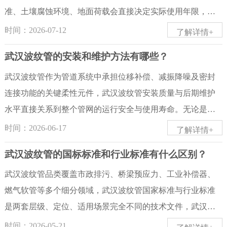
准、土壤腐蚀环境、地面荷载会直接决定实际使用年限，国
标对市政埋地排水波纹管有明确设计寿命标准，同时恶劣工
时间：2026-07-12
了解详情+
况、非标管材、不规范施工会大幅缩减服役周期，下面分三
武汉波纹管的安装和维护方法有哪些？
层完整说明武汉波纹管的使用周期。首先，国标合格全新料
埋地塑料波纹管标准设计使用周期为 50 年，这是市政雨污管
武汉波纹管作为管道系统中承担位移补偿、减振降噪及密封
网、小区排污工程通用设计基准。HDPE 双壁波纹管、钢带
连接功能的关键柔性元件，武汉波纹管安装质量与后期维护
增强螺旋波纹管在中性土壤、规范细砂回填、电热熔密封、
水平直接关系到整个管网的运行安全与使用寿命。无论是市
地下避光隔绝紫外线的理想工况下，可稳定达到 45-55 年；P
政给排水工程中广泛应用的HDPE双壁波纹管，还是建筑供水
时间：2026-06-17
了解详情+
VC 双壁波纹管耐老化偏弱，标准使用周期 30-40 年；镀锌钢
系统中常见的不锈钢波纹管，若在安装环节存在操作失当或
武汉波纹管的国标标准和行业标准有什么区别？
波纹涵管做双层环氧防腐处理，常规道路涵洞可用 30-40 年；
在运行期间疏于检查，均可能导致接头泄漏、管体腐蚀甚至
304 不锈钢金属波纹管用于设备给排水、补偿管道，常温清水
突发性破裂等安全事故。有鉴于此，以下从安装核心规范、
武汉波纹管品类覆盖市政排污、桥梁预应力、工业补偿器、
环境寿命 30-50 年，201 不锈钢仅 10-20 年。其次，受工况与
日常维护要点及科学存放管理三个维度，系统阐述武汉波纹
燃气软管等多个细分领域，武汉波纹管国家标准与行业标准
施工影响，多数项目实际使用周期会出现明显缩短，分为三
管全生命周期的技术管控措施。一、严格遵循安装规范，筑
是两套层级、定位、适用场景完全不同的技术文件，武汉波
类梯度。轻度损耗场景：小区绿化带、非机动车道、轻度盐
牢系统运行根基波纹管安装阶段的质量控制是保障其长期稳
纹管二者存在明确效力高低、覆盖范围、技术精细度区分，
时间：2026-05-21